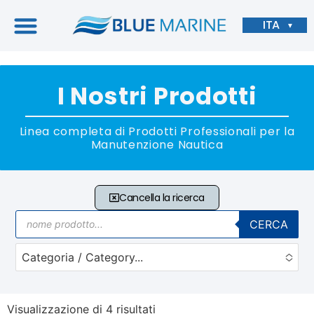
ITA
▼
I Nostri Prodotti
Linea completa di Prodotti Professionali per la
Manutenzione Nautica
Cancella la ricerca
CERCA
Categoria / Category...
No options to choose
Visualizzazione di 4 risultati