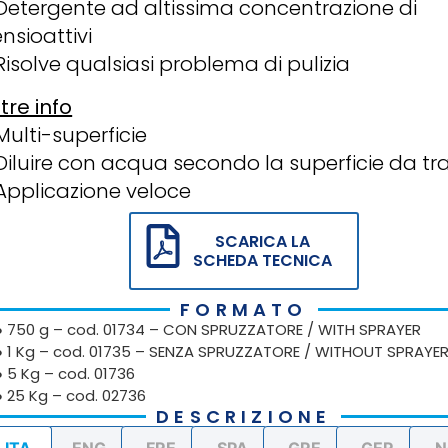
Detergente ad altissima concentrazione di
ensioattivi
Risolve qualsiasi problema di pulizia
ltre info
Multi-superficie
Diluire con acqua secondo la superficie da tr
Applicazione veloce
SCARICA LA
SCHEDA TECNICA
FORMATO
● 750 g – cod. 01734 – CON SPRUZZATORE / WITH SPRAYER
● 1 Kg – cod. 01735 – SENZA SPRUZZATORE / WITHOUT SPRAYE
● 5 Kg – cod. 01736
● 25 Kg – cod. 02736
DESCRIZIONE
.ITA
.ENG
.FRE
.SPA
.GRE
.GER
.