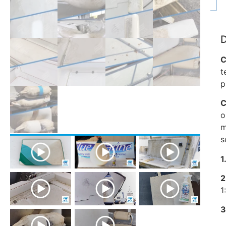
C
t
p
C
o
m
s
1
2
1
3