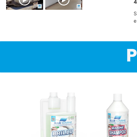
4
S
e
P