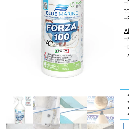
-
t
-
A
-
-
-