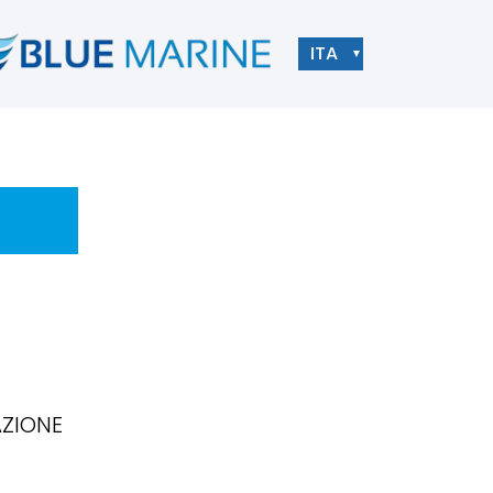
ITA
▼
AZIONE