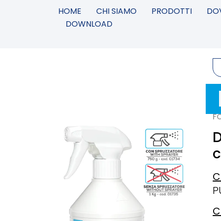
HOME
CHI SIAMO
PRODOTTI
DO
DOWNLOAD
FO
D
c
C
P
C