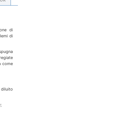
one di
lemi di
 spugna
regiate
ua come
diluito
;