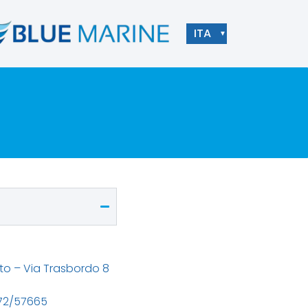
ITA
▼
to – Via Trasbordo 8
872/57665