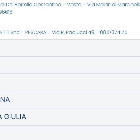
i Del Borrello Costantino – Vasto – Via Martiri di Marcinel
96618
TTI Snc – PESCARA – Via R. Paolucci 49 – 085/374175
GNA
A GIULIA