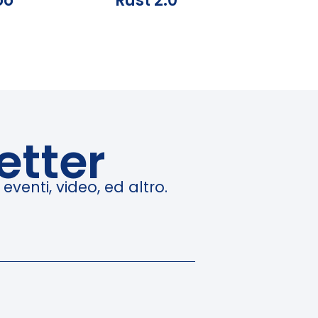
oo
Rust 2.0
etter
venti, video, ed altro.