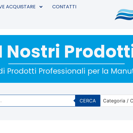
VE ACQUISTARE
CONTATTI
I Nostri Prodott
i Prodotti Professionali per la Man
CERCA
Categoria / C
No options 