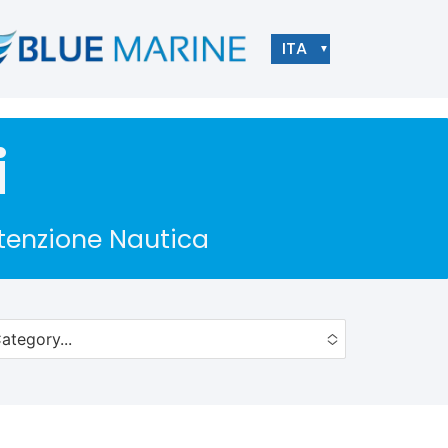
ITA
▼
i
utenzione Nautica
ategory...
to choose