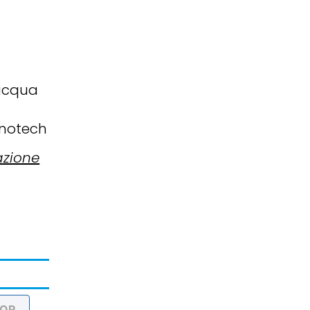
 acqua
anotech
azione
NOR