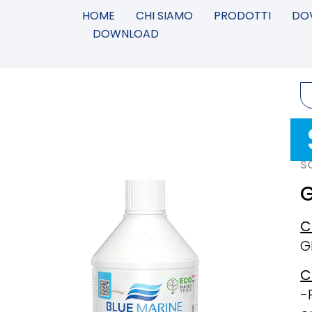
HOME
CHI SIAMO
PRODOTTI
DO
DOWNLOAD
S
G
C
G
C
-