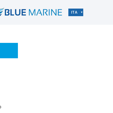
ITA
▼
o