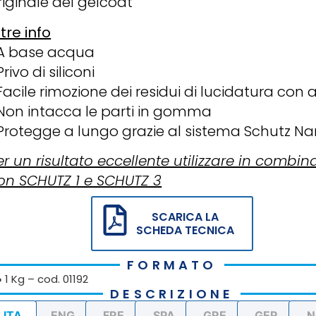
riginale del gelcoat
ltre info
A base acqua
rivo di siliconi
Facile rimozione dei residui di lucidatura con
Non intacca le parti in gomma
Protegge a lungo grazie al sistema Schutz N
er un risultato eccellente utilizzare in combin
on SCHUTZ 1 e SCHUTZ 3
SCARICA LA
SCHEDA TECNICA
FORMATO
● 1 Kg – cod. 01192
DESCRIZIONE
.ITA
.ENG
.FRE
.SPA
.GRE
.GER
.