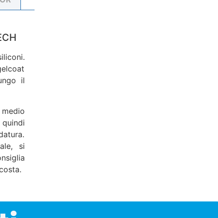
ECH
liconi.
gelcoat
ungo il
 medio
 quindi
datura.
ale, si
nsiglia
costa.