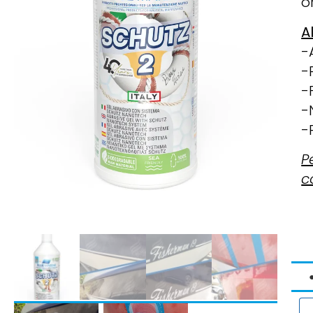
o
A
-
-P
-
-
-
P
c