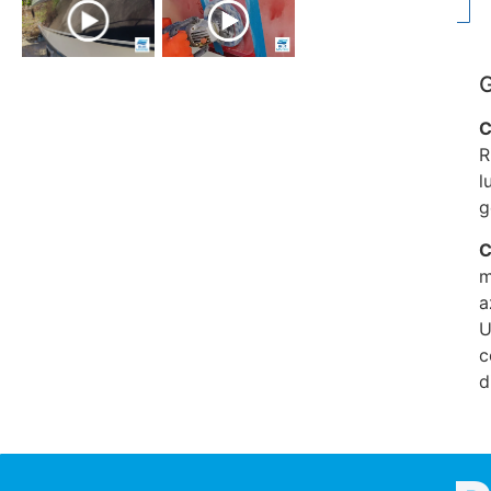
C
R
l
g
C
m
a
U
c
d