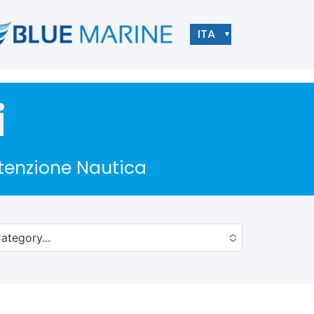
ITA
▼
i
utenzione Nautica
ategory...
to choose