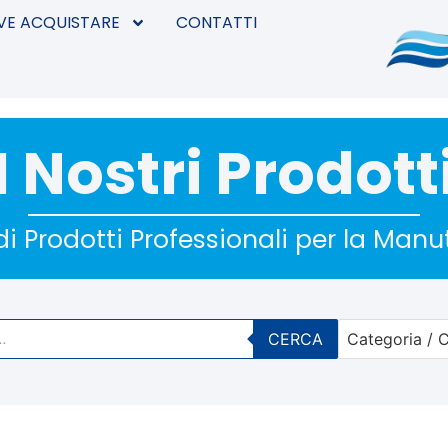
VE ACQUISTARE
CONTATTI
I Nostri Prodott
i Prodotti Professionali per la Man
CERCA
Categoria / C
No options 