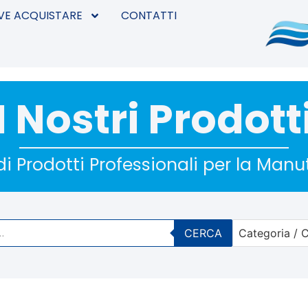
VE ACQUISTARE
CONTATTI
I Nostri Prodott
i Prodotti Professionali per la Man
CERCA
Categoria / C
No options 