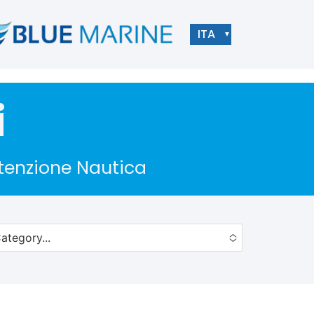
ITA
▼
i
utenzione Nautica
ategory...
to choose