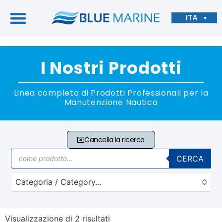
ITA
▼
I Nostri Prodotti
Linea completa di Prodotti Professionali per la
Manutenzione Nautica
Cancella la ricerca
CERCA
Categoria / Category...
No options to choose
Visualizzazione di 2 risultati