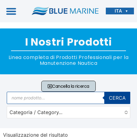
ITA
▼
I Nostri Prodotti
Linea completa di Prodotti Professionali per la
Manutenzione Nautica
Cancella la ricerca
CERCA
Categoria / Category...
No options to choose
Visualizzazione del risultato