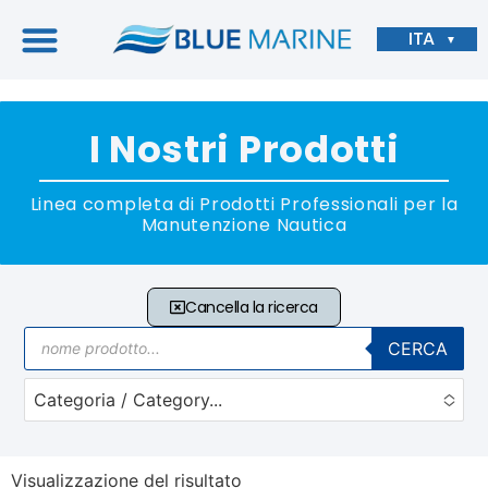
ITA
▼
I Nostri Prodotti
Linea completa di Prodotti Professionali per la
Manutenzione Nautica
Cancella la ricerca
CERCA
Categoria / Category...
No options to choose
Visualizzazione del risultato