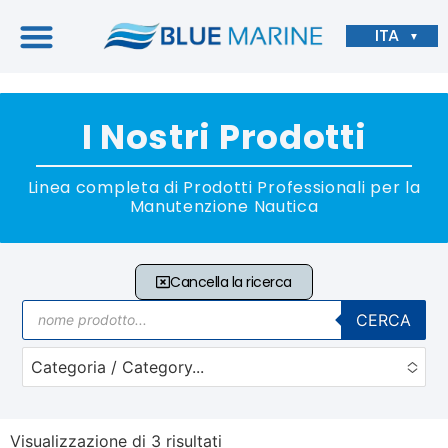
ITA
▼
I Nostri Prodotti
Linea completa di Prodotti Professionali per la
Manutenzione Nautica
Cancella la ricerca
CERCA
Categoria / Category...
No options to choose
Visualizzazione di 3 risultati