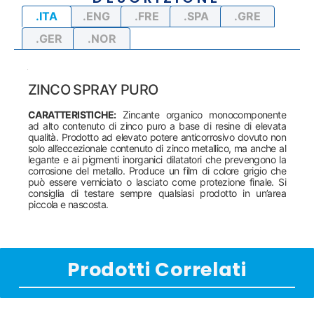
.ITA
.ENG
.FRE
.SPA
.GRE
.GER
.NOR
ZINCO SPRAY PURO
CARATTERISTICHE:
Zincante organico monocomponente
ad alto contenuto di zinco puro a base di resine di elevata
qualità. Prodotto ad elevato potere anticorrosivo dovuto non
solo all’eccezionale contenuto di zinco metallico, ma anche al
legante e ai pigmenti inorganici dilatatori che prevengono la
corrosione del metallo. Produce un film di colore grigio che
può essere verniciato o lasciato come protezione finale. Si
consiglia di testare sempre qualsiasi prodotto in un’area
piccola e nascosta.
Prodotti Correlati