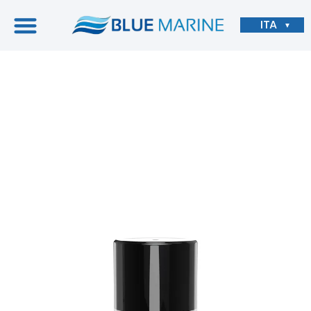
ITA
▼