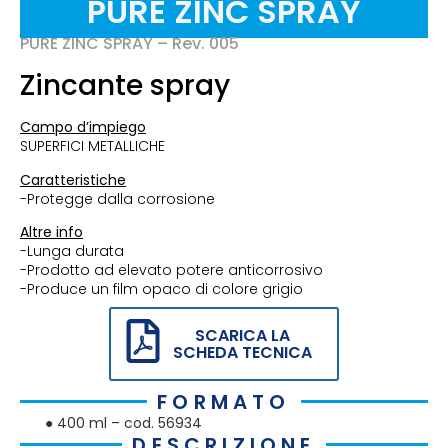
PURE ZINC SPRAY
PURE ZINC SPRAY – Rev. 005
Zincante spray
Campo d’impiego
SUPERFICI METALLICHE
Caratteristiche
-Protegge dalla corrosione
Altre info
-Lunga durata
-Prodotto ad elevato potere anticorrosivo
-Produce un film opaco di colore grigio
SCARICA LA
SCHEDA TECNICA
FORMATO
● 400 ml – cod. 56934
DESCRIZIONE