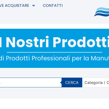
VE ACQUISTARE
CONTATTI
I Nostri Prodott
i Prodotti Professionali per la Man
CERCA
Categoria / C
No options 