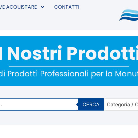
VE ACQUISTARE
CONTATTI
I Nostri Prodott
i Prodotti Professionali per la Man
CERCA
Categoria / C
No options 