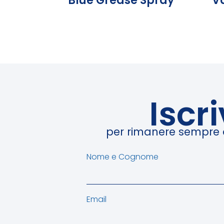
Blue Grease Spray
Va
Iscr
per rimanere sempre ag
Nome e Cognome
Email