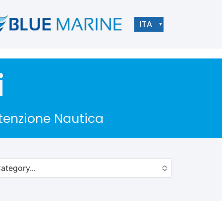
ITA
▼
i
utenzione Nautica
ategory...
to choose