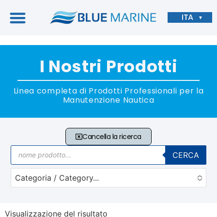
ITA
▼
I Nostri Prodotti
Linea completa di Prodotti Professionali per la
Manutenzione Nautica
Cancella la ricerca
CERCA
Categoria / Category...
No options to choose
Visualizzazione del risultato