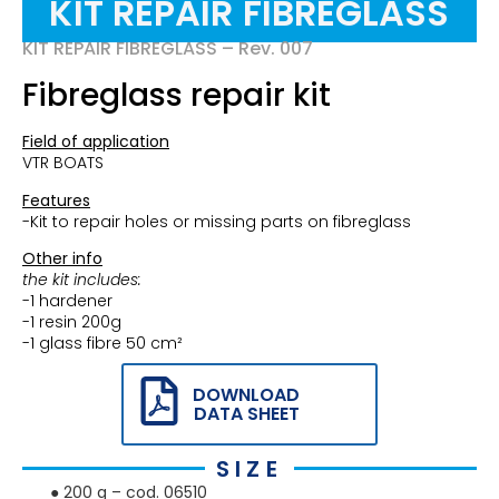
KIT REPAIR FIBREGLASS
KIT REPAIR FIBREGLASS – Rev. 007
Fibreglass repair kit
Field of application
VTR BOATS
Features
-Kit to repair holes or missing parts on fibreglass
Other info
the kit includes:
-1 hardener
-1 resin 200g
-1 glass fibre 50 cm²
DOWNLOAD
DATA SHEET
SIZE
● 200 g – cod. 06510