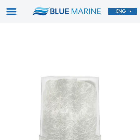
ENG
▼