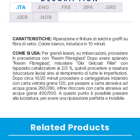
.ITA
.ENG
.FRE
.SPA
.GRE
.GER
.NOR
CARATTERISTICHE:
Riparazione e finitura di solchi e graffi su
fibra di vetro. Colore bianco, indurisce in 10 minuti.
COME SI USA:
Per grandi lesioni, su imbarcazioni, procedere
in precedenza con “Rexim Fibreglass“ Dopo avere spianato
“Rexim Fibreglass“, miscelare “Glix Gelcoat Filler“ con
l’apposito catalizzatore al 2/3 %, quindi procedere a rasatura
(stuccatura liscia) sino al riempimento di tutte le imperfezioni.
Dopo circa 10/20 minuti procedere a carteggiatura iniziando
con carta vetrata grana 120, poi passare a carta abrasiva ad
acqua grana 260/280, infine ritoccare con carta abrasiva ad
acqua grana 400/500. A questo punto è possibile passare
alla lucidatura, per avere una riparazione perfetta e invisibile.
Related Products