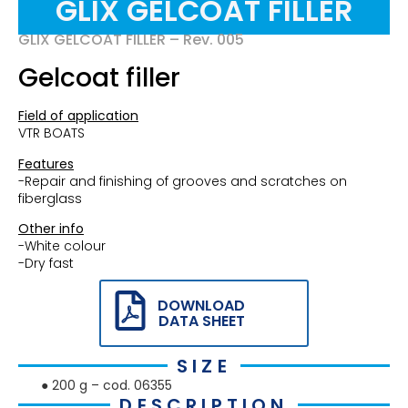
GLIX GELCOAT FILLER
GLIX GELCOAT FILLER – Rev. 005
Gelcoat filler
Field of application
VTR BOATS
Features
-Repair and finishing of grooves and scratches on
fiberglass
Other info
-White colour
-Dry fast
DOWNLOAD
DATA SHEET
SIZE
● 200 g – cod. 06355
DESCRIPTION