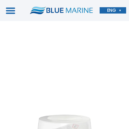
ENG
▼