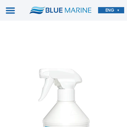
ENG
▼