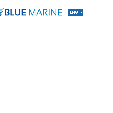
ENG
▼