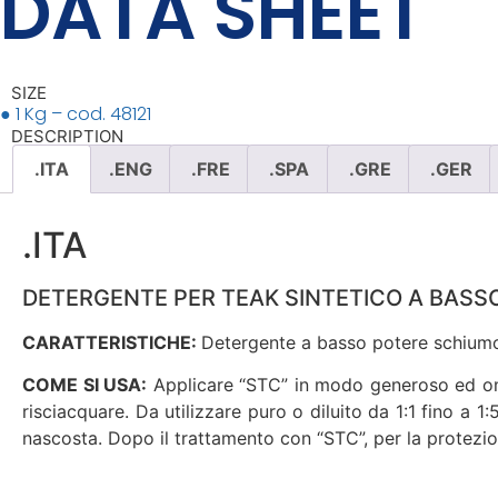
DATA SHEET
SIZE
● 1 Kg – cod. 48121
DESCRIPTION
.ITA
.ENG
.FRE
.SPA
.GRE
.GER
.ITA
DETERGENTE PER TEAK SINTETICO A BAS
CARATTERISTICHE:
Detergente a basso potere schiumog
COME SI USA:
Applicare “STC” in modo generoso ed omoge
risciacquare. Da utilizzare puro o diluito da 1:1 fino a 
nascosta. Dopo il trattamento con “STC”, per la protezio