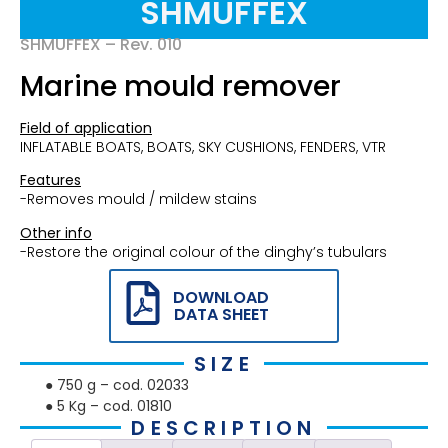
SHMUFFEX
SHMUFFEX – Rev. 010
Marine mould remover
Field of application
INFLATABLE BOATS, BOATS, SKY CUSHIONS, FENDERS, VTR
Features
-Removes mould / mildew stains
Other info
-Restore the original colour of the dinghy’s tubulars
DOWNLOAD
DATA SHEET
SIZE
● 750 g – cod. 02033
● 5 Kg – cod. 01810
DESCRIPTION