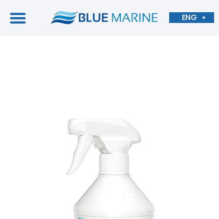
ENG
▼