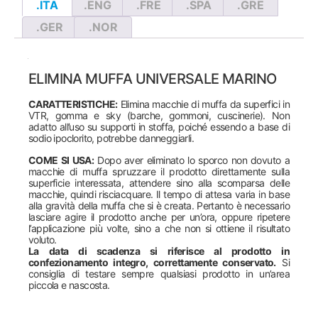
.ITA
.ENG
.FRE
.SPA
.GRE
.GER
.NOR
ELIMINA MUFFA UNIVERSALE MARINO
CARATTERISTICHE:
Elimina macchie di muffa da superfici in
VTR, gomma e sky (barche, gommoni, cuscinerie). Non
adatto all’uso su supporti in stoffa, poiché essendo a base di
sodio ipoclorito, potrebbe danneggiarli.
COME SI USA:
Dopo aver eliminato lo sporco non dovuto a
macchie di muffa spruzzare il prodotto direttamente sulla
superficie interessata, attendere sino alla scomparsa delle
macchie, quindi risciacquare. Il tempo di attesa varia in base
alla gravità della muffa che si è creata. Pertanto è necessario
lasciare agire il prodotto anche per un’ora, oppure ripetere
l’applicazione più volte, sino a che non si ottiene il risultato
voluto.
La data di scadenza si riferisce al prodotto in
confezionamento integro, correttamente conservato.
Si
consiglia di testare sempre qualsiasi prodotto in un’area
piccola e nascosta.