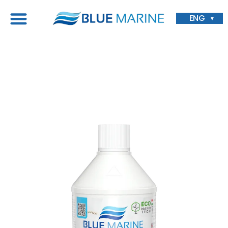
ENG
▼