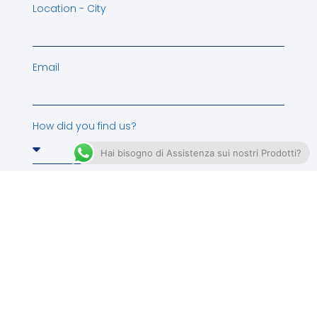
Location - City
Email
How did you find us?
Hai bisogno di Assistenza sui nostri Prodotti?
Privacy
By submitting your data you consent to the
use of your data as stated in the
Privacy
Subscribe