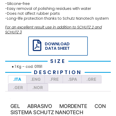
-Silicone-free
-Easy removal of polishing residues with water
-Does not affect rubber parts
-Long-life protection thanks to Schutz Nanotech system
For an excellent result use in addition to SCHUTZ 2 and
SCHUTZ 3
DOWNLOAD
DATA SHEET
SIZE
● 1 Kg – cod. 01191
DESCRIPTION
.ITA
.ENG
.FRE
.SPA
.GRE
.GER
.NOR
GEL ABRASIVO MORDENTE CON
SISTEMA SCHUTZ NANOTECH