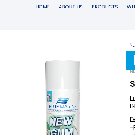
HOME
ABOUT US
PRODUCTS
WH
N
S
F
I
F
-