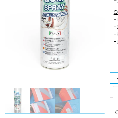
-
O
-
-
-
-