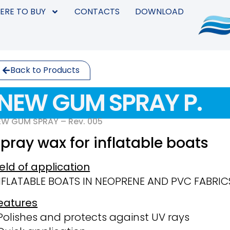
ERE TO BUY
CONTACTS
DOWNLOAD
Back to Products
NEW GUM SPRAY P.
EW GUM SPRAY – Rev. 005
pray wax for inflatable boats
ield of application
NFLATABLE BOATS IN NEOPRENE AND PVC FABRIC
eatures
Polishes and protects against UV rays