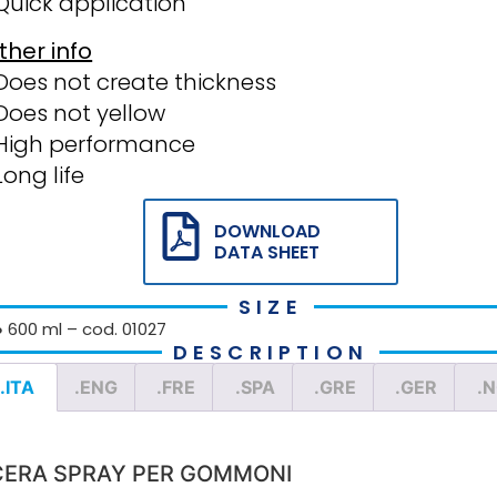
Quick application
ther info
Does not create thickness
Does not yellow
High performance
Long life
DOWNLOAD
DATA SHEET
SIZE
● 600 ml – cod. 01027
DESCRIPTION
.ITA
.ENG
.FRE
.SPA
.GRE
.GER
.
CERA SPRAY PER GOMMONI