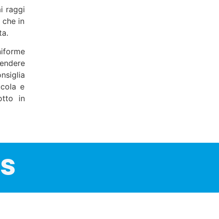
i raggi
 che in
ta.
iforme
tendere
nsiglia
ccola e
otto in
ts