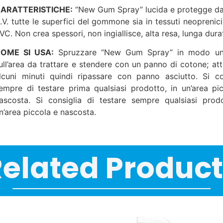
ARATTERISTICHE:
“New Gum Spray” lucida e protegge da
.V. tutte le superfici del gommone sia in tessuti neoprenici
VC. Non crea spessori, non ingiallisce, alta resa, lunga dura
OME SI USA:
Spruzzare “New Gum Spray” in modo un
ull’area da trattare e stendere con un panno di cotone; at
lcuni minuti quindi ripassare con panno asciutto. Si co
empre di testare prima qualsiasi prodotto, in un’area pi
ascosta. Si consiglia di testare sempre qualsiasi prod
n’area piccola e nascosta.
elated Produc