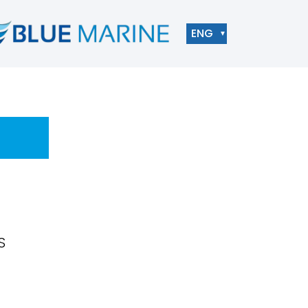
ENG
▼
S