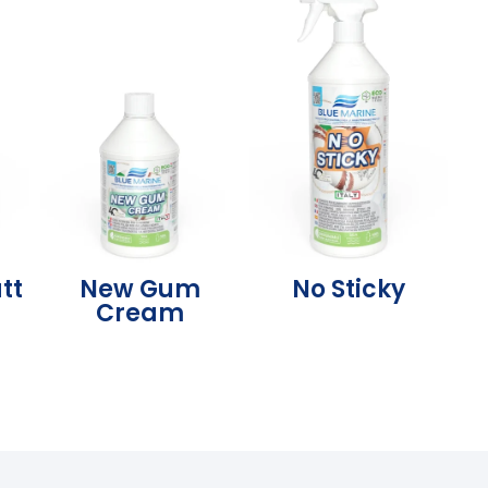
tt
New Gum
No Sticky
Cream