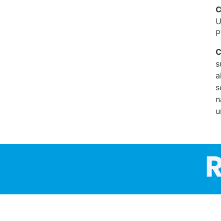
C
U
P
C
s
a
s
n
u
R